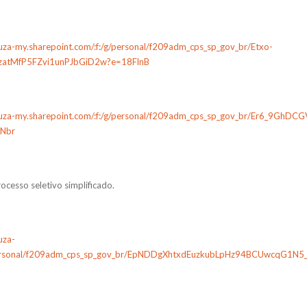
ouza-my.sharepoint.com/:f:/g/personal/f209adm_cps_sp_gov_br/Etxo-
tMfP5FZvi1unPJbGiD2w?e=18FlnB
souza-my.sharepoint.com/:f:/g/personal/f209adm_cps_sp_gov_br/Er6_9GhD
Nbr
ocesso seletivo simplificado.
uza-
g/personal/f209adm_cps_sp_gov_br/EpNDDgXhtxdEuzkubLpHz94BCUwcqG1