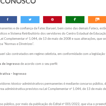
 CONOSCO
anentes e de confiança da Fatec Barueri, bem como das demais Fatecs, estão
licos e Sistema Retribuitório dos servidores do Centro Estadual de Educaçã
 Lei Complementar nº 1.044, de 13 de maio de 2008 e suas alterações, que se
aba “Normas e Diretrizes”.
ueri são contratados em regime celetista, em conformidade com a legislação 
s de ingresso
de acordo com o seu perfil:
trativa – Ingresso
vidores técnico-administrativos permanentes é mediante concurso público,
rea administrativa previstos na Lei Complementar nº 1.044, de 13 de maio d
o público, por meio da publicação do Edital nº 001/2022, que visa o preenc