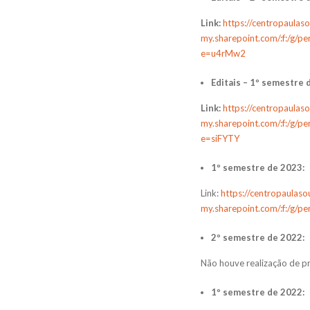
Link:
https://centropaulas
my.sharepoint.com/:f:/g
e=u4rMw2
Editais – 1º semestre 
Link:
https://centropaulas
my.sharepoint.com/:f:/g
e=siFYTY
1º semestre de 2023:
Link:
https://centropaulaso
my.sharepoint.com/:f:/g
2º semestre de 2022:
Não houve realização de pr
1º semestre de 2022: