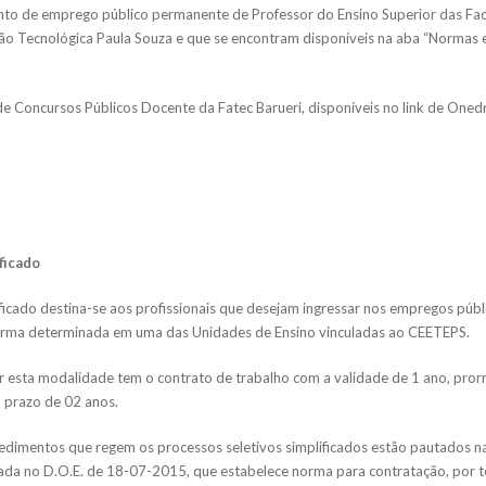
nto de emprego público permanente de Professor do Ensino Superior das Fa
o Tecnológica Paula Souza e que se encontram disponíveis na aba “Normas e 
s de Concursos Públicos Docente da Fatec Barueri, disponíveis no link de Oned
ficado
ficado destina-se aos profissionais que desejam ingressar nos empregos públ
forma determinada em uma das Unidades de Ensino vinculadas ao CEETEPS.
 esta modalidade tem o contrato de trabalho com a validade de 1 ano, prorr
 prazo de 02 anos.
cedimentos que regem os processos seletivos simplificados estão pautados 
ada no D.O.E. de 18-07-2015, que estabelece norma para contratação, por