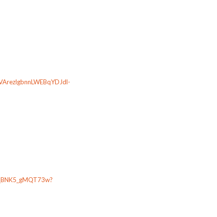
CGVArezlgbnnLWEBqYDJdl-
N5_BNK5_gMQT73w?