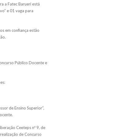
 a Fatec Barueri está
vo” e 01 vaga para
gos em confiança estão
ção.
Concurso Público Docente e
es:
ssor de Ensino Superior”,
ocente.
beração Ceeteps nº 9, de
realização de Concurso