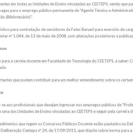
ntes em todas as Unidades de Ensino vinculadas ao CEETEPS, sendo que para
 vagas para o emprego público permanente de “Agente Técnico e Administrati
ão (Bibliotecário)”.
sitos para contratação de servidores da Fatec Barueri para exercício de car
tar nº 1.044, de 13 de maio de 2008, com alterações posteriores a publica
esso
o para a carreia docente em Faculdade de Tecnologia do CEETEPS, a saber: 
ado.
ortantes que podem contribuir para um melhor entendimento sobre os certam
te
-se aos profissionais que desejam ingressar nos empregos públicos de “Profe
 uma das Unidades de Ensino vinculadas ao CEETEPS e seguir pela carreira d
cedimentos que regem os Concursos Públicos Docente estão pautados na Deli
 Deliberação Ceeteps nº 24, de 17/09/2015, que dispõe sobre norma para a 