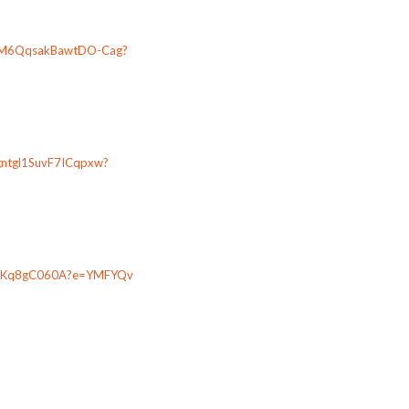
Jd5M6QqsakBawtDO-Cag?
gntgl1SuvF7ICqpxw?
m2iRKq8gC060A?e=YMFYQv