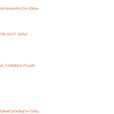
yY66Yq4qdo8xQ?e=20jVnu
Pp0t8_SDO7-QkXw?
lub_CcUhbjfg?e=FFqwKL
MQ8w8Qy0x0lug?e=TjcRyj