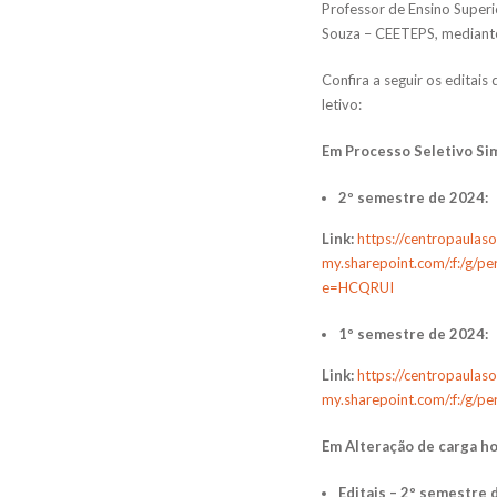
Professor de Ensino Superi
Souza – CEETEPS, mediante P
Confira a seguir os editais
letivo:
Em Processo Seletivo Sim
2º semestre de 2024:
Link:
https://centropaulas
my.sharepoint.com/:f:/g
e=HCQRUI
1º semestre de 2024:
Link:
https://centropaulas
my.sharepoint.com/:f:/g/
Em Alteração de carga h
Editais – 2º semestre 