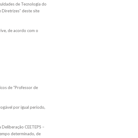
culdades de Tecnologia do
Diretrizes” deste site
rive, de acordo com o
icos de “Professor de
ogável por igual período,
na Deliberação CEETEPS –
 tempo determinado, de