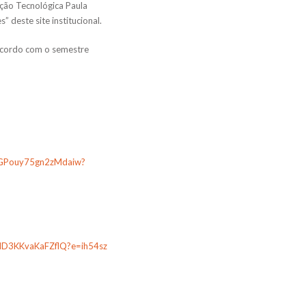
ação Tecnológica Paula
 deste site institucional.
e acordo com o semestre
EUGPouy75gn2zMdaiw?
LMD3KKvaKaFZflQ?e=ih54sz