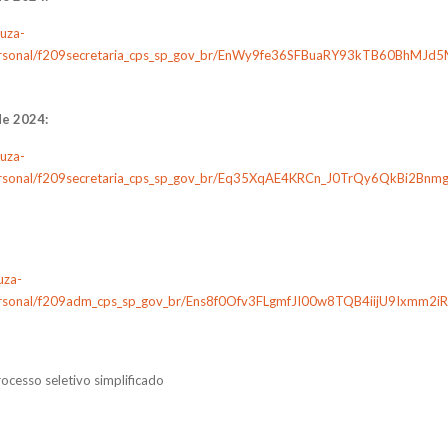
ouza-
/personal/f209secretaria_cps_sp_gov_br/EnWy9fe36SFBuaRY93kTB60BhM
de 2024:
ouza-
/personal/f209secretaria_cps_sp_gov_br/Eq35XqAE4KRCn_J0TrQy6QkBi2Bnm
uza-
/personal/f209adm_cps_sp_gov_br/Ens8f0Ofv3FLgmfJI00w8TQB4iijU9Ixm
ocesso seletivo simplificado