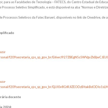
or, para as Faculdades de Tecnologia – FATECS, do Centro Estadual de Educ
rocesso Seletivo Simplificado, e está disponível na aba “Normas e Diretrizes”
 de Processos Seletivos da Fatec Barueri, disponíveis no link de Onedrive, d
plificado
ouza-
/personal/f209secretaria_cps_sp_gov_br/Ei6wcI927ZBEgN5s5WVgvZkBjwCJ
ouza-
personal/f209secretaria_cps_sp_gov_br/EjiJI0v8GtRJlZEODzBItakBdODIo1s
orária docente
de 2024: