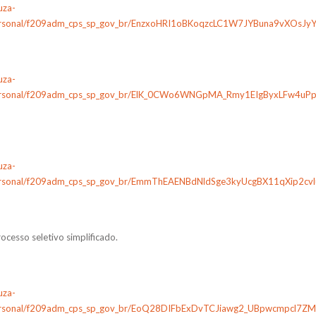
uza-
/personal/f209adm_cps_sp_gov_br/EnzxoHRI1oBKoqzcLC1W7JYBuna9vXOsJ
uza-
g/personal/f209adm_cps_sp_gov_br/ElK_0CWo6WNGpMA_Rmy1EIgByxLFw4u
uza-
/personal/f209adm_cps_sp_gov_br/EmmThEAENBdNldSge3kyUcgBX11qXip2cv
ocesso seletivo simplificado.
uza-
/personal/f209adm_cps_sp_gov_br/EoQ28DIFbExDvTCJiawg2_UBpwcmpcl7Z