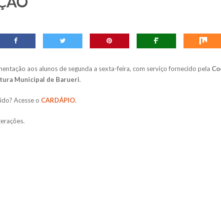
ÇÃO
imentação aos alunos de segunda a sexta-feira, com serviço fornecido pela
Co
tura Municipal de Barueri
.
vido? Acesse o
CARDÁPIO
.
terações.