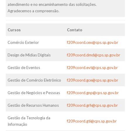
atendimento e no encaminhamento das solicitações.
Agradecemos a compreensão.
Cursos
Contato
Comércio Exterior
f209coord.cex@cps.sp.gov.br
Design de Mídias Digitais
f209coord.dmd@cps.sp.gov.br
Gestão de Eventos
f209coord.evt@cps.sp.gov.br
Gestão de Comércio Eletrônico
f209coord.gce@cps.sp.gov.br
Gestão de Negócios e Pessoas
f209coord.gnp@cps.sp.gov.br
Gestão de Recursos Humanos
f209coord.grh@cps.sp.gov.br
Gestão da Tecnologia da
f209coord.gti@cps.sp.gov.br
Informação