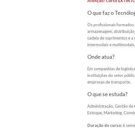
Atenção! Curso EXTINTO
O que faz o Tecnólo
Os profissionais formados 
armazenagem, distribuição 
cadeia de suprimentos e a
intermodais e multimodais.
Onde atua?
Em companhias de logística
instituições do setor públ
empresas de transporte.
O que se estuda?
Administração, Gestão de 
Estoque, Marketing, Comérc
Duração do curso:
6 seme